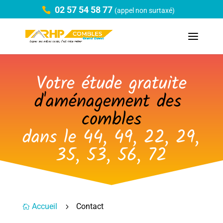
02 57 54 58 77
(appel non surtaxé)
Votre étude gratuite
d'aménagement des 
combles
dans le 44, 49, 22, 29, 
35, 53, 56, 72
Accueil
Contact
5
