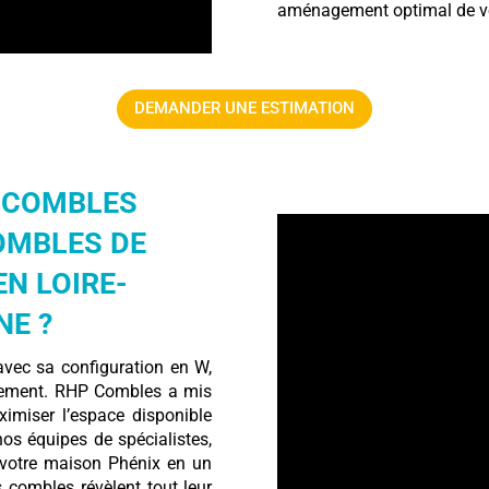
aménagement optimal de v
DEMANDER UNE ESTIMATION
P COMBLES
OMBLES DE
N LOIRE-
NE ?
avec sa configuration en W,
gement. RHP Combles a mis
imiser l’espace disponible
os équipes de spécialistes,
votre maison Phénix en un
s combles révèlent tout leur